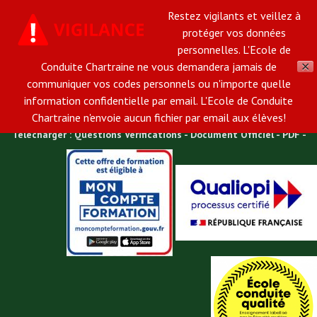
Restez vigilants et veillez à
02 37 34 45 31
Email:
ecole-de-conduite-
protéger vos données
personnelles. L'Ecole de
chartraine@orange.fr
Conduite Chartraine ne vous demandera jamais de
✕
Ecole de Conduite Chartraine à une heure de Paris, vous accueille
communiquer vos codes personnels ou n'importe quelle
information confidentielle par email. L'Ecole de Conduite
dans son agence en plein centre ville de Chartres.
Chartraine n'envoie aucun fichier par email aux élèves!
Télécharger : Questions Vérifications - Document Officiel - PDF -