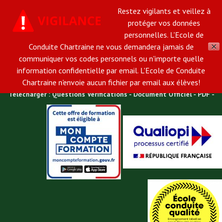
Restez vigilants et veillez à
02 37 34 45 31
Email:
ecole-de-conduite-
protéger vos données
personnelles. L'Ecole de
chartraine@orange.fr
Conduite Chartraine ne vous demandera jamais de
✕
Ecole de Conduite Chartraine à une heure de Paris, vous accueille
communiquer vos codes personnels ou n'importe quelle
information confidentielle par email. L'Ecole de Conduite
dans son agence en plein centre ville de Chartres.
Chartraine n'envoie aucun fichier par email aux élèves!
Télécharger : Questions Vérifications - Document Officiel - PDF -