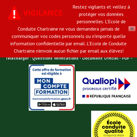
Restez vigilants et veillez à
02 37 34 45 31
Email:
ecole-de-conduite-
protéger vos données
personnelles. L'Ecole de
chartraine@orange.fr
Conduite Chartraine ne vous demandera jamais de
✕
Ecole de Conduite Chartraine à une heure de Paris, vous accueille
communiquer vos codes personnels ou n'importe quelle
information confidentielle par email. L'Ecole de Conduite
dans son agence en plein centre ville de Chartres.
Chartraine n'envoie aucun fichier par email aux élèves!
Télécharger : Questions Vérifications - Document Officiel - PDF -